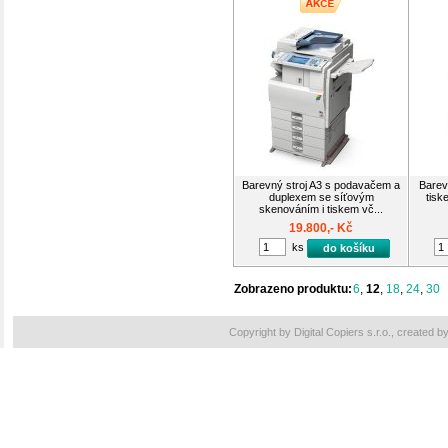
Barevný stroj A3 s podavačem a
Barev
duplexem se síťovým
tisk
skenováním i tiskem vč...
19.800,- Kč
ks
do košíku
Zobrazeno produktu:
6
,
12
,
18
,
24
,
30
Copyright by Digital Copiers s.r.o., created b