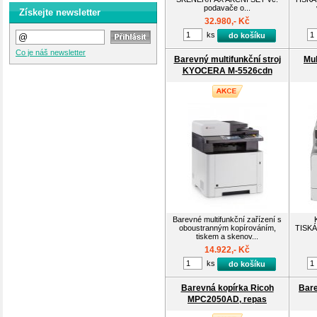
podavače o...
Získejte newsletter
32.980,- Kč
ks
do košíku
Co je náš newsletter
Barevný multifunkční stroj
Mul
KYOCERA M-5526cdn
Barevné multifunkční zařízení s
oboustranným kopírováním,
TISK
tiskem a skenov...
14.922,- Kč
ks
do košíku
Barevná kopírka Ricoh
Bare
MPC2050AD, repas