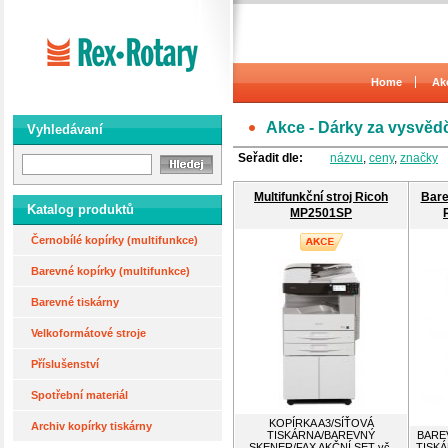
Home
Ak
Akce - Dárky za vysvěd
Vyhledávaní
Seřadit dle:
názvu
,
ceny
,
značky
Multifunkční stroj Ricoh
Bare
Katalog produktů
MP2501SP
Černobílé kopírky (multifunkce)
Barevné kopírky (multifunkce)
Barevné tiskárny
Velkoformátové stroje
Příslušenství
Spotřební materiál
KOPÍRKA A3/SÍŤOVÁ
Archiv kopírky tiskárny
TISKÁRNA/BAREVNÝ
BARE
SKENER/FAX AKČNÍ SET vč.
TISKÁ