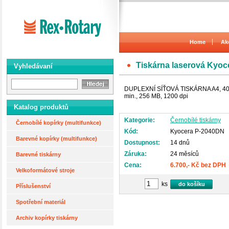
Home
Ak
Tiskárna laserová Kyo
Vyhledávaní
DUPLEXNÍ SÍŤOVÁ TISKÁRNA A4, 40 
min., 256 MB, 1200 dpi
Katalog produktů
Kategorie:
Černobílé tiskárny
Černobílé kopírky (multifunkce)
Kód:
Kyocera P-2040DN
Barevné kopírky (multifunkce)
Dostupnost:
14 dnů
Záruka:
24 měsíců
Barevné tiskárny
Cena:
6.700,- Kč bez DPH
Velkoformátové stroje
ks
do košíku
Příslušenství
Spotřební materiál
Archiv kopírky tiskárny