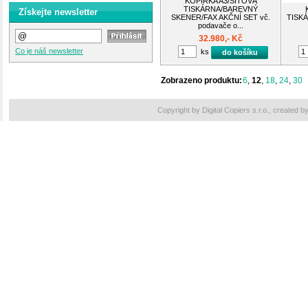
KOPÍRKA A3/SÍŤOVÁ
TISKÁRNA/BAREVNÝ
Získejte newsletter
SKENER/FAX AKČNÍ SET vč.
TISK
podavače o...
32.980,- Kč
Co je náš newsletter
ks
do košíku
Zobrazeno produktu:
6
,
12
,
18
,
24
,
30
Copyright by Digital Copiers s.r.o., created b