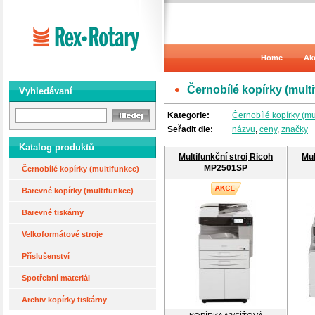
Home
Ak
Černobílé kopírky (mult
Vyhledávaní
Kategorie:
Černobílé kopírky (mu
Seřadit dle:
názvu
,
ceny
,
značky
Katalog produktů
Multifunkční stroj Ricoh
Mul
MP2501SP
Černobílé kopírky (multifunkce)
Barevné kopírky (multifunkce)
Barevné tiskárny
Velkoformátové stroje
Příslušenství
Spotřební materiál
Archiv kopírky tiskárny