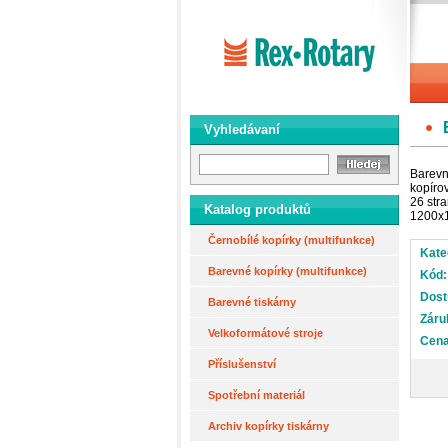
Vyhledávaní
Barevn
kopíro
26 stra
Katalog produktů
1200x1
Černobílé kopírky (multifunkce)
Kate
Barevné kopírky (multifunkce)
Kód:
Dost
Barevné tiskárny
Záru
Velkoformátové stroje
Cena
Příslušenství
Spotřební materiál
Archiv kopírky tiskárny