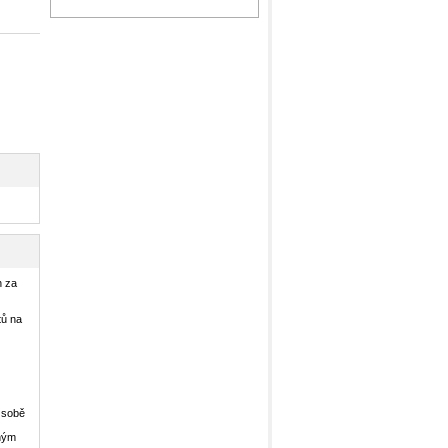
n za
tů na
 sobě
nným