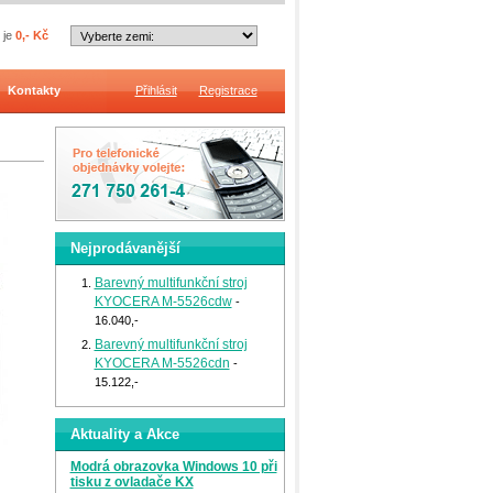
 je
0,- Kč
Kontakty
Přihlásit
Registrace
Nejprodávanější
Barevný multifunkční stroj
KYOCERA M-5526cdw
-
16.040,-
Barevný multifunkční stroj
KYOCERA M-5526cdn
-
15.122,-
Aktuality a Akce
Modrá obrazovka Windows 10 při
tisku z ovladače KX