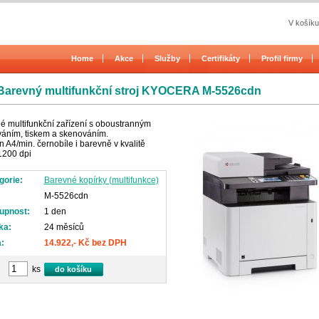
V košíku
Home
Akce
Služby
Certifikáty
Profil firmy
Barevný multifunkční stroj KYOCERA M-5526cdn
é multifunkční zařízení s oboustranným
váním, tiskem a skenováním.
n A4/min. černobíle i barevně v kvalitě
200 dpi
gorie:
Barevné kopírky (multifunkce)
M-5526cdn
upnost:
1 den
ka:
24 měsíců
:
14.922,- Kč bez DPH
ks
do košíku