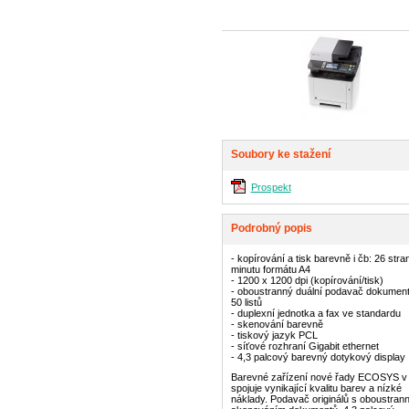
Soubory ke stažení
Prospekt
Podrobný popis
- kopírování a tisk barevně i čb: 26 stra
minutu formátu A4
- 1200 x 1200 dpi (kopírování/tisk)
- oboustranný duální podavač dokumen
50 listů
- duplexní jednotka a fax ve standardu
- skenování barevně
- tiskový jazyk PCL
- síťové rozhraní
Gigabit ethernet
- 4,3 palcový
barevný
dotykový display
Barevné zařízení nové řady ECOSYS v
spojuje vynikající kvalitu barev a nízké
náklady. Podavač originálů s oboustra