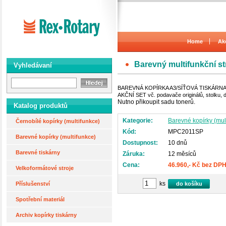
Home
Ak
Barevný multifunkční s
Vyhledávaní
BAREVNÁ KOPÍRKA A3/SÍŤOVÁ TISKÁRN
AKČNÍ SET vč. podavače originálů, stolku, 
Nutno přikoupit sadu tonerů.
Katalog produktů
Kategorie:
Barevné kopírky (mul
Černobílé kopírky (multifunkce)
Kód:
MPC2011SP
Barevné kopírky (multifunkce)
Dostupnost:
10 dnů
Barevné tiskárny
Záruka:
12 měsíců
Cena:
46.960,- Kč bez DP
Velkoformátové stroje
ks
Příslušenství
do košíku
Spotřební materiál
Archiv kopírky tiskárny