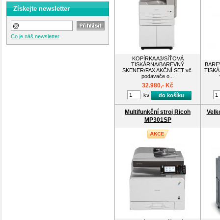
Získejte newsletter
Co je náš newsletter
KOPÍRKA A3/SÍŤOVÁ
TISKÁRNA/BAREVNÝ
BARE
SKENER/FAX AKČNÍ SET vč.
TISKÁ
podavače o...
32.980,- Kč
ks
do košíku
Multifunkční stroj Ricoh
Velk
MP301SP