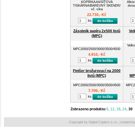
KOPÍRKA A4/SÍŤOVÁ
Afici
TISKÁRNA/BAREVNÝ SKENER/
dvou 
vč. víka
22.730,- Kč
ks
do košíku
Zásobník papíru 2x500 listů
Vel
(MPC)
Velko
MPC2000/2500/3000/3500/4500
4.910,- Kč
ks
do košíku
Finišer brožurovací na 2000
listů (MPC)
MP
MPC2000/2500/3000/3500/4500
MPC20
7.700,- Kč
ks
do košíku
Zobrazeno produktu:
6
,
12
,
18
,
24
,
30
Copyright by Digital Copiers s.r.o., created b