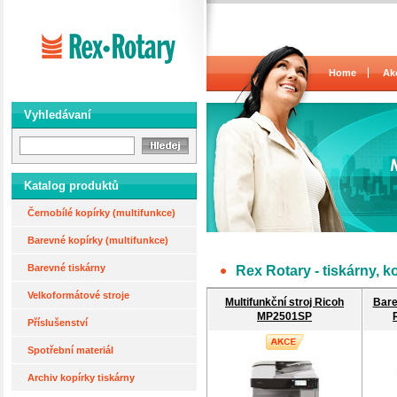
Home
Ak
Vyhledávaní
Katalog produktů
Černobílé kopírky (multifunkce)
Barevné kopírky (multifunkce)
Barevné tiskárny
Rex Rotary - tiskárny, k
Velkoformátové stroje
Multifunkční stroj Ricoh
Bare
MP2501SP
Příslušenství
Spotřební materiál
Archiv kopírky tiskárny